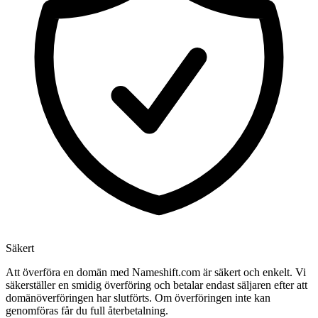
Säkert
Att överföra en domän med Nameshift.com är säkert och enkelt. Vi
säkerställer en smidig överföring och betalar endast säljaren efter att
domänöverföringen har slutförts. Om överföringen inte kan
genomföras får du full återbetalning.