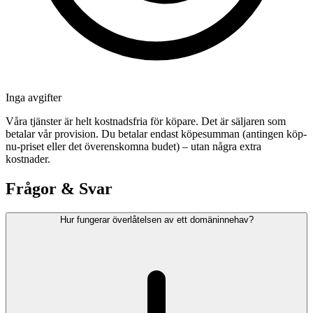
Inga avgifter
Våra tjänster är helt kostnadsfria för köpare. Det är säljaren som
betalar vår provision. Du betalar endast köpesumman (antingen köp-
nu-priset eller det överenskomna budet) – utan några extra
kostnader.
Frågor & Svar
Hur fungerar överlåtelsen av ett domäninnehav?