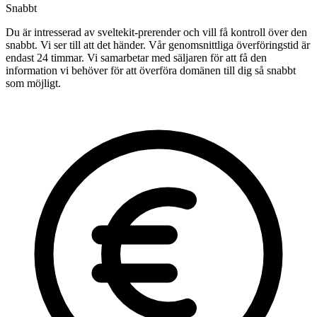
Snabbt
Du är intresserad av sveltekit-prerender och vill få kontroll över den
snabbt. Vi ser till att det händer. Vår genomsnittliga överföringstid är
endast 24 timmar. Vi samarbetar med säljaren för att få den
information vi behöver för att överföra domänen till dig så snabbt
som möjligt.