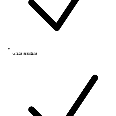
Gratis
assistans